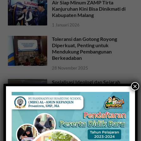
Air Siap Minum ZAMP Tirta
Kanjuruhan Kini Bisa Dinikmati di
Kabupaten Malang
1 Januari 2026
Toleransi dan Gotong Royong
Diperkuat, Penting untuk
Mendukung Pembangunan
Berkeadaban
28 November 2025
Sosialisasi Ideologi dan Sejarah
×
Bangsa: Meneguhkan Jati Diri
Bangsa untuk NKRI
26 November 2025
Raih Indeks Harmoni Indonesia
dari Mendagri, Kesbangpol
Wujudkan Kampung Harmoni