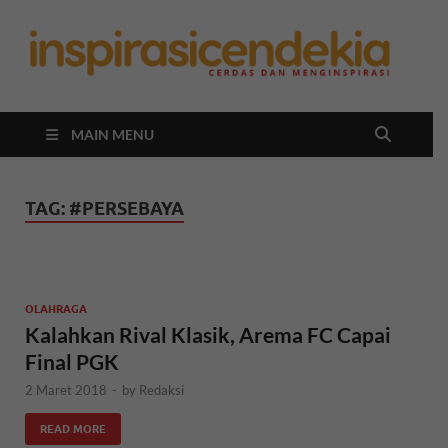
In
Berita
Malan
C
Hari
Ini
MAIN MENU
TAG:
#PERSEBAYA
OLAHRAGA
Kalahkan Rival Klasik, Arema FC Capai
Final PGK
2 Maret 2018
-
by
Redaksi
READ MORE