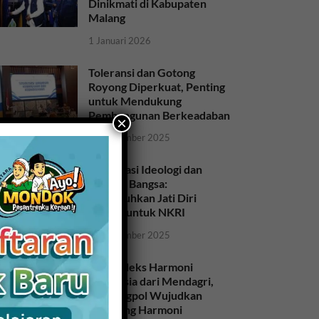
Dinikmati di Kabupaten
Malang
1 Januari 2026
Toleransi dan Gotong
Royong Diperkuat, Penting
untuk Mendukung
Pembangunan Berkeadaban
×
28 November 2025
Sosialisasi Ideologi dan
Sejarah Bangsa:
Meneguhkan Jati Diri
Bangsa untuk NKRI
26 November 2025
Raih Indeks Harmoni
Indonesia dari Mendagri,
Kesbangpol Wujudkan
Kampung Harmoni