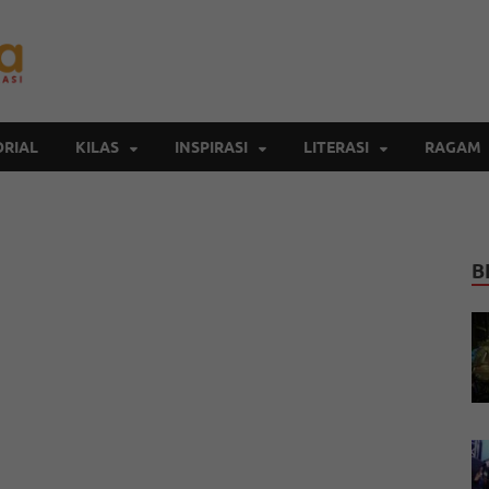
Inspirasi Cendekia
Berita Malang Hari Ini
RIAL
KILAS
INSPIRASI
LITERASI
RAGAM
B