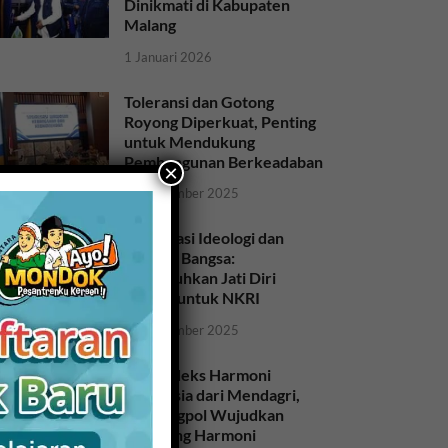
Dinikmati di Kabupaten
Malang
1 Januari 2026
Toleransi dan Gotong
Royong Diperkuat, Penting
untuk Mendukung
Pembangunan Berkeadaban
×
28 November 2025
Sosialisasi Ideologi dan
Sejarah Bangsa:
Meneguhkan Jati Diri
Bangsa untuk NKRI
26 November 2025
Raih Indeks Harmoni
Indonesia dari Mendagri,
Kesbangpol Wujudkan
Kampung Harmoni