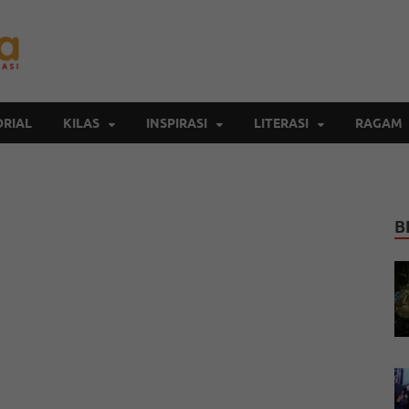
Inspirasi Cendekia
Berita Malang Hari Ini
RIAL
KILAS
INSPIRASI
LITERASI
RAGAM
B