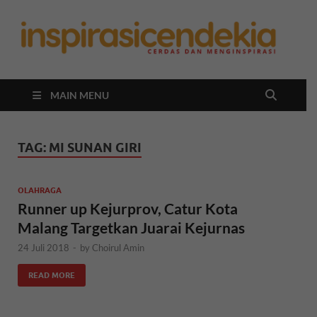
In
Berita
Malan
C
Hari
Ini
MAIN MENU
TAG:
MI SUNAN GIRI
OLAHRAGA
Runner up Kejurprov, Catur Kota
Malang Targetkan Juarai Kejurnas
24 Juli 2018
-
by
Choirul Amin
READ MORE