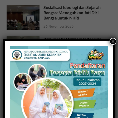
Sosialisasi Ideologi dan Sejarah
Bangsa: Meneguhkan Jati Diri
Bangsa untuk NKRI
26 November 2025
Raih Indeks Harmoni Indonesia
×
dari Mendagri, Kesbangpol
Wujudkan Kampung Harmoni
20 November 2025