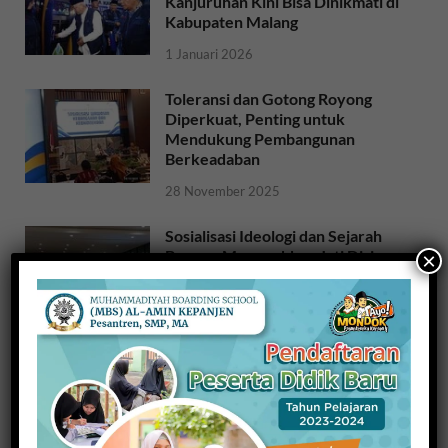
Kanjuruhan Kini Bisa Dinikmati di
Kabupaten Malang
1 Januari 2026
Toleransi dan Gotong Royong
Diperkuat, Penting untuk
Mendukung Pembangunan
Berkeadaban
28 November 2025
Sosialisasi Ideologi dan Sejarah
Bangsa: Meneguhkan Jati Diri
×
Bangsa untuk NKRI
26 November 2025
Raih Indeks Harmoni Indonesia
dari Mendagri, Kesbangpol
Wujudkan Kampung Harmoni
20 November 2025