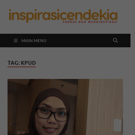
In
Berita
Malan
C
Hari
Ini
MAIN MENU
TAG:
KPUD