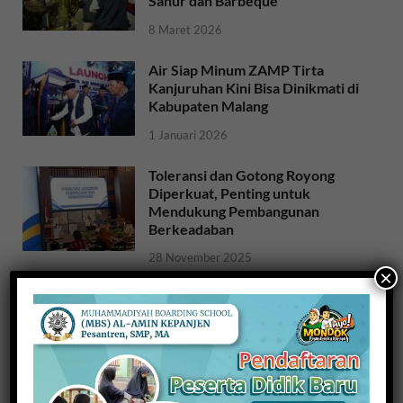
Sahur dan Barbeque
8 Maret 2026
Air Siap Minum ZAMP Tirta
Kanjuruhan Kini Bisa Dinikmati di
Kabupaten Malang
1 Januari 2026
Toleransi dan Gotong Royong
Diperkuat, Penting untuk
Mendukung Pembangunan
Berkeadaban
28 November 2025
×
Sosialisasi Ideologi dan Sejarah
Bangsa: Meneguhkan Jati Diri
Bangsa untuk NKRI
26 November 2025