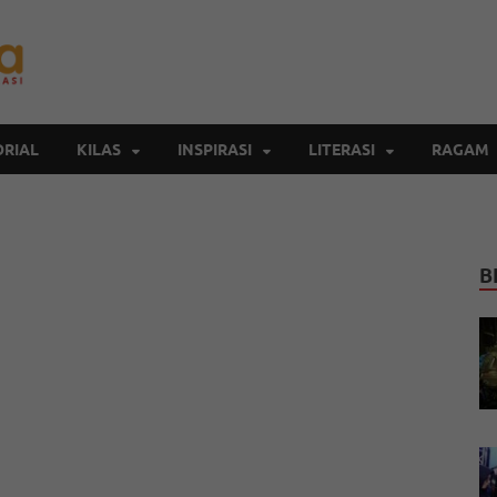
Inspirasi Cendekia
Berita Malang Hari Ini
RIAL
KILAS
INSPIRASI
LITERASI
RAGAM
B