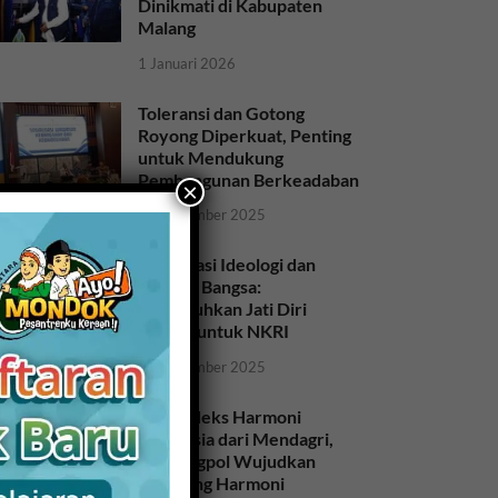
Dinikmati di Kabupaten
Malang
1 Januari 2026
Toleransi dan Gotong
Royong Diperkuat, Penting
untuk Mendukung
Pembangunan Berkeadaban
×
28 November 2025
Sosialisasi Ideologi dan
Sejarah Bangsa:
Meneguhkan Jati Diri
Bangsa untuk NKRI
26 November 2025
Raih Indeks Harmoni
Indonesia dari Mendagri,
Kesbangpol Wujudkan
Kampung Harmoni