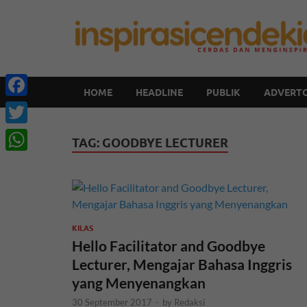
HOME
HEADLINE
PUBLIK
ADVERTO
Facebook
Twitter
TAG:
GOODBYE LECTURER
WhatsApp
KILAS
Hello Facilitator and Goodbye
Lecturer, Mengajar Bahasa Inggris
yang Menyenangkan
30 September 2017
-
by
Redaksi