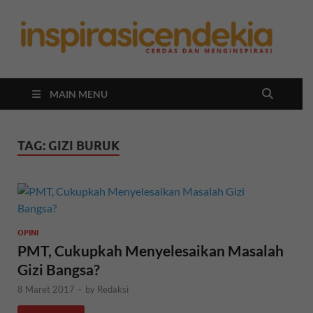
In
Berita
Malan
C
Hari
Ini
MAIN MENU
TAG:
GIZI BURUK
OPINI
PMT, Cukupkah Menyelesaikan Masalah
Gizi Bangsa?
8 Maret 2017
-
by
Redaksi