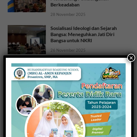
Berkeadaban
28 November 2025
Sosialisasi Ideologi dan Sejarah
Bangsa: Meneguhkan Jati Diri
Bangsa untuk NKRI
26 November 2025
×
Raih Indeks Harmoni Indonesia
dari Mendagri, Kesbangpol
Wujudkan Kampung Harmoni
20 November 2025