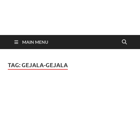
In
Berita
Malan
C
Hari
Ini
MAIN MENU
TAG:
GEJALA-GEJALA