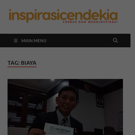
In
Berita
Malan
C
Hari
Ini
MAIN MENU
TAG:
BIAYA