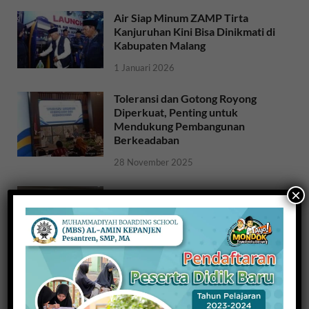
Air Siap Minum ZAMP Tirta
Kanjuruhan Kini Bisa Dinikmati di
Kabupaten Malang
1 Januari 2026
Toleransi dan Gotong Royong
Diperkuat, Penting untuk
Mendukung Pembangunan
Berkeadaban
28 November 2025
×
Sosialisasi Ideologi dan Sejarah
Bangsa: Meneguhkan Jati Diri
Bangsa untuk NKRI
26 November 2025
Raih Indeks Harmoni Indonesia
dari Mendagri, Kesbangpol
Wujudkan Kampung Harmoni