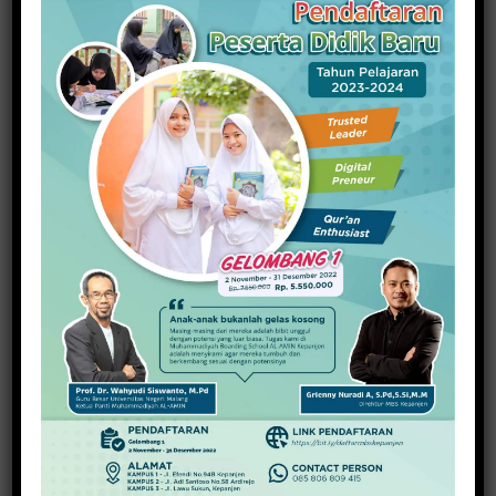
Air Siap Minum ZAMP Tirta
Kanjuruhan Kini Bisa Dinikmati di
Kabupaten Malang
1 Januari 2026
Toleransi dan Gotong Royong
Diperkuat, Penting untuk
Mendukung Pembangunan
Berkeadaban
28 November 2025
Sosialisasi Ideologi dan Sejarah
Bangsa: Meneguhkan Jati Diri
Bangsa untuk NKRI
26 November 2025
Raih Indeks Harmoni Indonesia
dari Mendagri, Kesbangpol
Wujudkan Kampung Harmoni