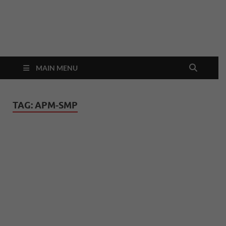
In
Berita
Malan
C
Hari
Ini
MAIN MENU
TAG:
APM-SMP