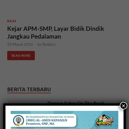
KILAS
Kejar APM-SMP, Layar Bidik Dindik
Jangkau Pedalaman
20 Maret 2016
-
by
Redaksi
READ MORE
BERITA TERBARU
Dengan Sahur On The Road,
×
UMM Ajak Tunawisma Nikmati
Sahur dan Barbeque
8 Maret 2026