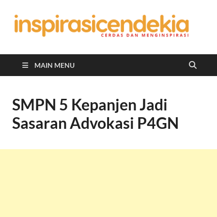
In
Berita
Malan
C
Hari
Ini
MAIN MENU
SMPN 5 Kepanjen Jadi
Sasaran Advokasi P4GN