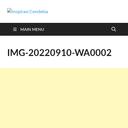
Inspirasi
Berita Malang Hari Ini
Cendekia
MAIN MENU
IMG-20220910-WA0002