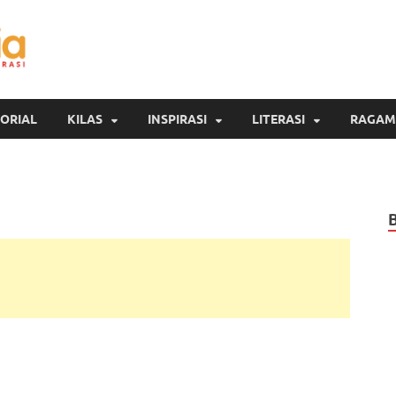
Inspirasi Cendekia
Berita Malang Hari Ini
ORIAL
KILAS
INSPIRASI
LITERASI
RAGAM