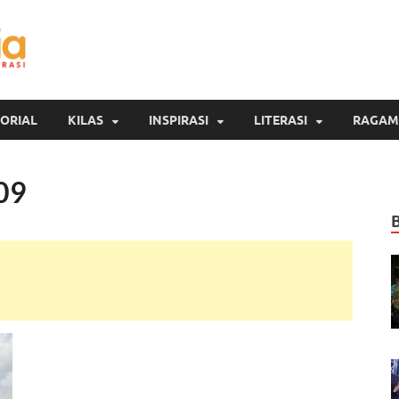
Inspirasi Cendekia
Berita Malang Hari Ini
ORIAL
KILAS
INSPIRASI
LITERASI
RAGAM
09