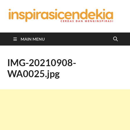
In
Berita
Malan
C
Hari
Ini
MAIN MENU
IMG-20210908-
WA0025.jpg