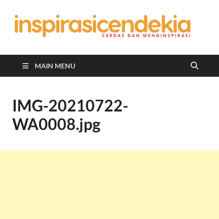
In
Berita
Malan
C
Hari
Ini
MAIN MENU
IMG-20210722-
WA0008.jpg