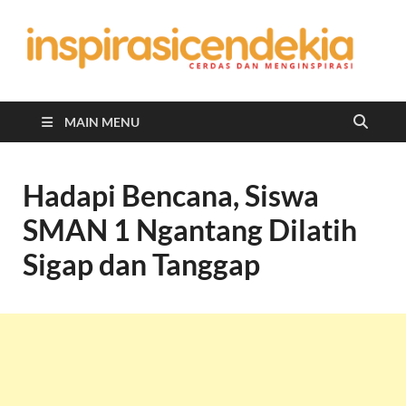
In
Berita
Malan
C
Hari
Ini
MAIN MENU
Hadapi Bencana, Siswa
SMAN 1 Ngantang Dilatih
Sigap dan Tanggap