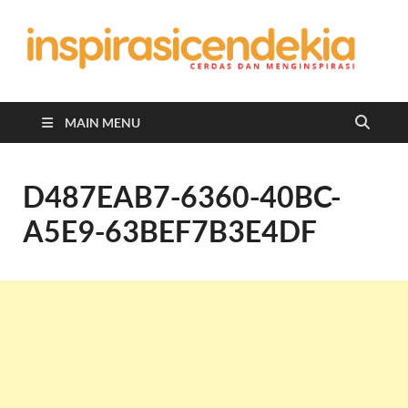
In
Berita
Malan
C
Hari
Ini
MAIN MENU
D487EAB7-6360-40BC-
A5E9-63BEF7B3E4DF