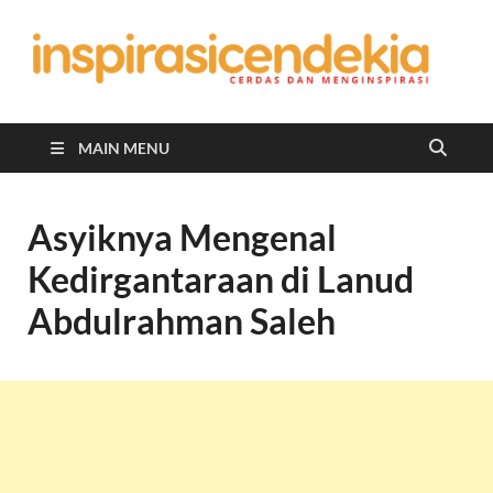
In
Berita
Malan
C
Hari
Ini
MAIN MENU
Asyiknya Mengenal
Kedirgantaraan di Lanud
Abdulrahman Saleh