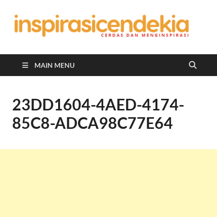
In
Berita
Malan
C
Hari
Ini
MAIN MENU
23DD1604-4AED-4174-
85C8-ADCA98C77E64