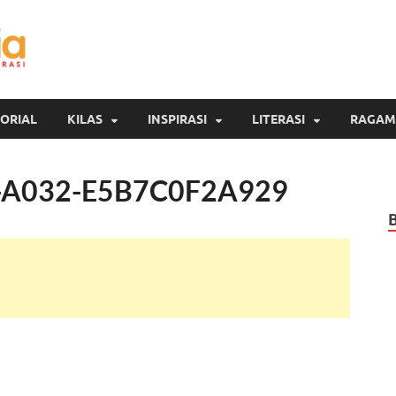
Inspirasi Cendekia
Berita Malang Hari Ini
ORIAL
KILAS
INSPIRASI
LITERASI
RAGAM
-A032-E5B7C0F2A929