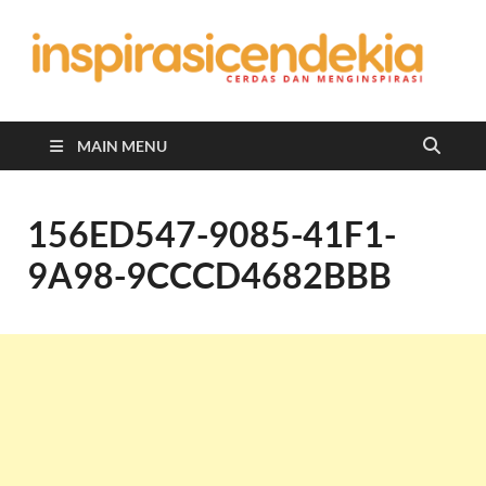
In
Berita
Malan
C
Hari
Ini
MAIN MENU
156ED547-9085-41F1-
9A98-9CCCD4682BBB