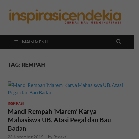
In
Berita
Malan
C
Hari
Ini
MAIN MENU
TAG:
REMPAH
INSPIRASI
Mandi Rempah ‘Marem’ Karya
Mahasiswa UB, Atasi Pegal dan Bau
Badan
28 November 2015
-
by
Redaksi