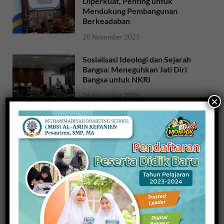
Diperkuat, Penting untuk
Mendukung Pembangunan
Berkeadaban
28 November 2025
Sosialisasi Ideologi dan Sejarah
Bangsa: Meneguhkan Jati Diri
Bangsa untuk NKRI
26 November 2025
×
Raih Indeks Harmoni Indonesia
dari Mendagri, Kesbangpol
Wujudkan Kampung Harmoni
20 November 2025