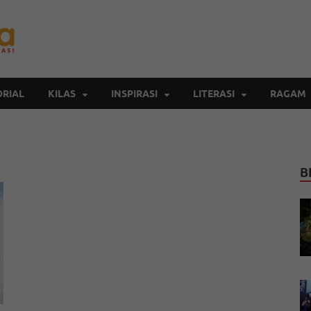
Inspirasi Cendekia
Berita Malang Hari Ini
RIAL
KILAS
INSPIRASI
LITERASI
RAGAM
B