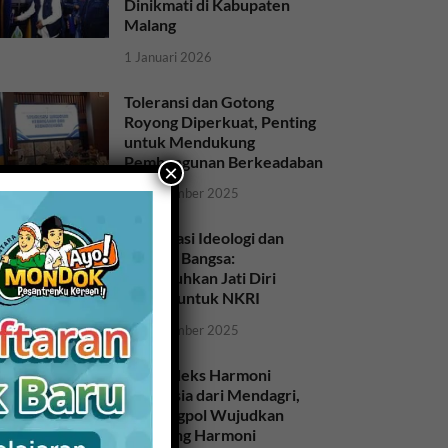
Dinikmati di Kabupaten
Malang
1 Januari 2026
Toleransi dan Gotong
Royong Diperkuat, Penting
untuk Mendukung
Pembangunan Berkeadaban
×
28 November 2025
Sosialisasi Ideologi dan
Sejarah Bangsa:
Meneguhkan Jati Diri
Bangsa untuk NKRI
26 November 2025
Raih Indeks Harmoni
Indonesia dari Mendagri,
Kesbangpol Wujudkan
Kampung Harmoni