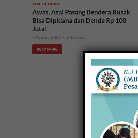
TAHUKAH ANDA
Awas, Asal Pasang Bendera Rusak
Bisa Dipidana dan Denda Rp 100
Juta!
7 Agustus 2022
-
by
Redaksi
READ MORE