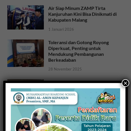
Air Siap Minum ZAMP Tirta
Kanjuruhan Kini Bisa Dinikmati di
Kabupaten Malang
1 Januari 2026
Toleransi dan Gotong Royong
Diperkuat, Penting untuk
Mendukung Pembangunan
Berkeadaban
28 November 2025
×
Sosialisasi Ideologi dan Sejarah
Bangsa: Meneguhkan Jati Diri
Bangsa untuk NKRI
26 November 2025
Raih Indeks Harmoni Indonesia
dari Mendagri, Kesbangpol
Wujudkan Kampung Harmoni