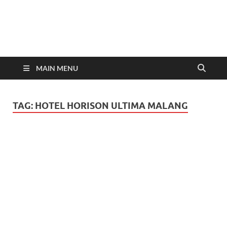
In
Berita
Malan
C
Hari
Ini
MAIN MENU
TAG:
HOTEL HORISON ULTIMA MALANG