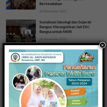
Berkeadaban
28 November 2025
Sosialisasi Ideologi dan Sejarah
Bangsa: Meneguhkan Jati Diri
Bangsa untuk NKRI
26 November 2025
×
Raih Indeks Harmoni Indonesia
dari Mendagri, Kesbangpol
Wujudkan Kampung Harmoni
20 November 2025