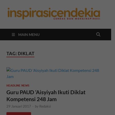
In
Berita
Malan
C
Hari
Ini
MAIN MENU
TAG:
DIKLAT
HEADLINE NEWS
Guru PAUD ‘Aisyiyah Ikuti Diklat
Kompetensi 248 Jam
29 Januari 2017
-
by
Redaksi