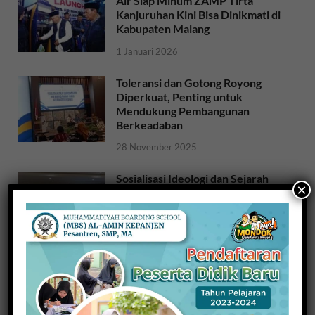
Air Siap Minum ZAMP Tirta
Kanjuruhan Kini Bisa Dinikmati di
Kabupaten Malang
1 Januari 2026
Toleransi dan Gotong Royong
Diperkuat, Penting untuk
Mendukung Pembangunan
Berkeadaban
28 November 2025
Sosialisasi Ideologi dan Sejarah
×
Bangsa: Meneguhkan Jati Diri
Bangsa untuk NKRI
26 November 2025
Raih Indeks Harmoni Indonesia
dari Mendagri, Kesbangpol
Wujudkan Kampung Harmoni
20 November 2025