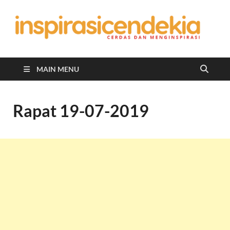
In
Berita
Malan
C
Hari
Ini
MAIN MENU
Rapat 19-07-2019