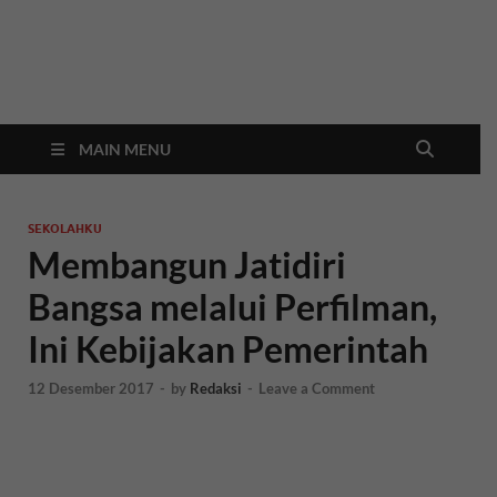
In
Berita
Malan
C
Hari
Ini
MAIN MENU
SEKOLAHKU
Membangun Jatidiri
Bangsa melalui Perfilman,
Ini Kebijakan Pemerintah
12 Desember 2017
-
by
Redaksi
-
Leave a Comment