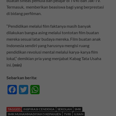
buatan sineas pemula dan pelajar di TVRI dan Jak-TV.
Termasuk, memberikan beasiswa bagi yang berprestasi
di bidang perfilman.
“Pendidikan melalui film faktanya masih banyak
dilakukan bangsa asing melalui tontotan film buatan
mereka sesuai latar budaya mereka. Film buatan anak
Indonesia sendiri yang harusnya mengisi ruang
pendidikan revolusi mental melalui karya-karya film
lokal,” demikian pria yang menjabat Kabag Tata Usaha
ini.
(min)
Sebarkan berita:
F
T
W
a
w
h
c
i
a
TAGGED
INSPIRASI CENDEKIA
SEKOLAH
SMK
SMK MUHAMMADIYAH 5 KEPANJEN
TVRI
UJIAN