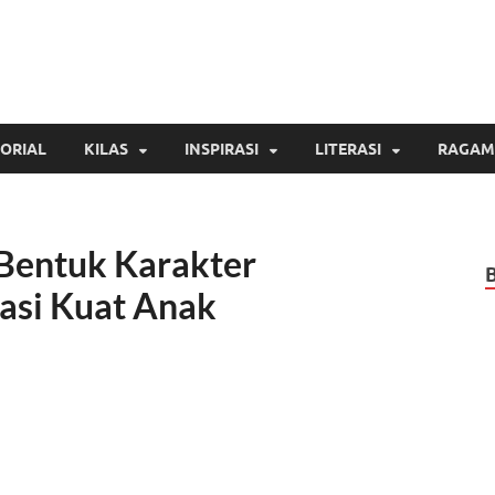
Inspirasi Cendekia
Berita Malang Hari Ini
ORIAL
KILAS
INSPIRASI
LITERASI
RAGAM
 Bentuk Karakter
asi Kuat Anak