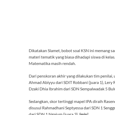
Dikatakan Slamet, bobot soal KSN ini memang san
materi tematik yang biasa dihadapi siswa di kelas
Matematika masih rendah.
Dari penskoran akhir yang dilakukan tim penilai,
Ahmad Abiyyu dari SDIT Robbani (juara 1), Lery
Dzaki Dhia Ibrahim dari SDN Sempalwadak 5 Bulu
Sedangkan, skor tertinggi mapel IPA diraih Rasen
disusul Rahmadhani Septyessa dari SDN 1 Senggr
dari SDN 1 Ngajum (juara 3).
[min]